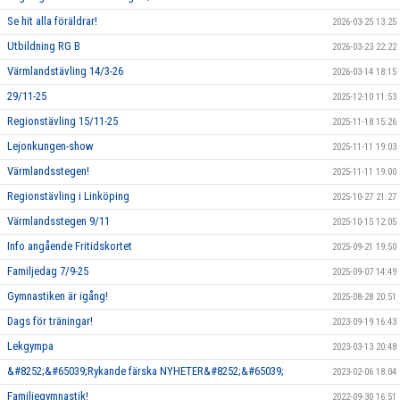
VÅRA GRUPPER/LEDARE
Se hit alla föräldrar!
2026-03-25 13:25
Utbildning RG B
2026-03-23 22:22
ANMÄLNINGAR
Värmlandstävling 14/3-26
2026-03-14 18:15
29/11-25
2025-12-10 11:53
Regionstävling 15/11-25
2025-11-18 15:26
Lejonkungen-show
2025-11-11 19:03
Värmlandsstegen!
2025-11-11 19:00
Regionstävling i Linköping
2025-10-27 21:27
Värmlandsstegen 9/11
2025-10-15 12:05
Info angående Fritidskortet
2025-09-21 19:50
Familjedag 7/9-25
2025-09-07 14:49
Gymnastiken är igång!
2025-08-28 20:51
Dags för träningar!
2023-09-19 16:43
Lekgympa
2023-03-13 20:48
&#8252;&#65039;Rykande färska NYHETER&#8252;&#65039;
2023-02-06 18:04
Familjegymnastik!
2022-09-30 16:51