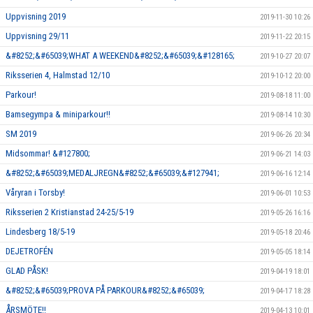
Uppvisning 2019
2019-11-30 10:26
Uppvisning 29/11
2019-11-22 20:15
&#8252;&#65039;WHAT A WEEKEND&#8252;&#65039;&#128165;
2019-10-27 20:07
Riksserien 4, Halmstad 12/10
2019-10-12 20:00
Parkour!
2019-08-18 11:00
Bamsegympa & miniparkour!!
2019-08-14 10:30
SM 2019
2019-06-26 20:34
Midsommar! &#127800;
2019-06-21 14:03
&#8252;&#65039;MEDALJREGN&#8252;&#65039;&#127941;
2019-06-16 12:14
Våryran i Torsby!
2019-06-01 10:53
Riksserien 2 Kristianstad 24-25/5-19
2019-05-26 16:16
Lindesberg 18/5-19
2019-05-18 20:46
DEJETROFÉN
2019-05-05 18:14
GLAD PÅSK!
2019-04-19 18:01
&#8252;&#65039;PROVA PÅ PARKOUR&#8252;&#65039;
2019-04-17 18:28
ÅRSMÖTE!!
2019-04-13 10:01