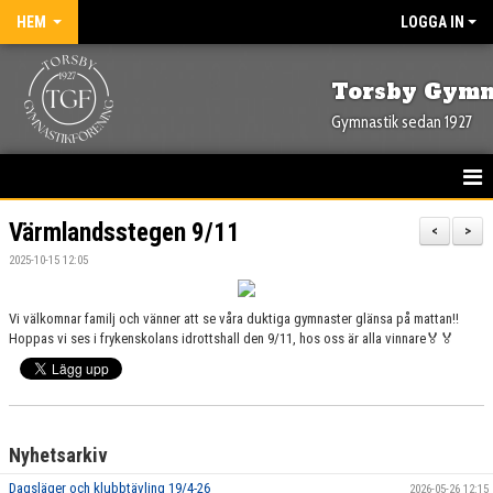
HEM
LOGGA IN
Torsby Gymn
Gymnastik sedan 1927
HEM
Värmlandsstegen 9/11
<
>
2025-10-15 12:05
NYHETER
OM FÖRENINGEN
Vi välkomnar familj och vänner att se våra duktiga gymnaster glänsa på mattan!!
Hoppas vi ses i frykenskolans idrottshall den 9/11, hos oss är alla vinnare🏅🏅
KONTAKT
KALENDER
Nyhetsarkiv
BILDGALLERI
Dagsläger och klubbtävling 19/4-26
2026-05-26 12:15