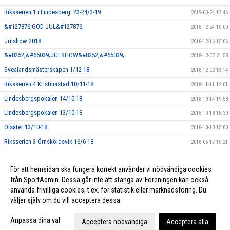
Riksserien 1 i Lindesberg! 23-24/3-19
2019-03-24 12:46
&#127876;GOD JUL&#127876;
2018-12-24 10:00
Julshow 2018
2018-12-16 15:06
&#8252;&#65039;JULSHOW&#8252;&#65039;
2018-12-07 21:58
Svealandsmästerskapen 1/12-18
2018-12-02 13:14
Riksserien 4 Kristinastad 10/11-18
2018-11-11 12:01
Lindesbergspokalen 14/10-18
2018-10-14 19:53
Lindesbergspokalen 13/10-18
2018-10-13 18:30
Olsäter 13/10-18
2018-10-13 15:00
Riksserien 3 Örnsköldsvik 16/6-18
2018-06-17 10:21
Lycka till Wilma!
2018-03-09 10:18
För att hemsidan ska fungera korrekt använder vi nödvändiga cookies
Profilkläder!
2018-03-09 10:17
från SportAdmin. Dessa går inte att stänga av. Föreningen kan också
använda frivilliga cookies, t.ex. för statistik eller marknadsföring. Du
väljer själv om du vill acceptera dessa.
Cookie-inställningar
Gå till Webbversion
Anpassa dina val
Acceptera nödvändiga
Acceptera alla