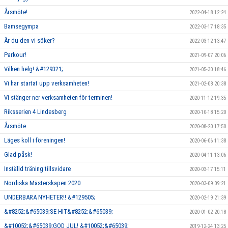
Årsmöte!
2022-04-18 12:24
Bamsegympa
2022-03-17 18:35
Är du den vi söker?
2022-03-12 13:47
Parkour!
2021-09-07 20:06
Vilken helg! &#129321;
2021-05-30 18:46
Vi har startat upp verksamheten!
2021-02-08 20:38
Vi stänger ner verksamheten för terminen!
2020-11-12 19:35
Riksserien 4 Lindesberg
2020-10-18 15:20
Årsmöte
2020-08-20 17:50
Läges koll i föreningen!
2020-06-06 11:38
Glad påsk!
2020-04-11 13:06
Inställd träning tillsvidare
2020-03-17 15:11
Nordiska Mästerskapen 2020
2020-03-09 09:21
UNDERBARA NYHETER!! &#129505;
2020-02-19 21:39
&#8252;&#65039;SE HIT&#8252;&#65039;
2020-01-02 20:18
&#10052;&#65039;GOD JUL! &#10052;&#65039;
2019-12-24 13:25