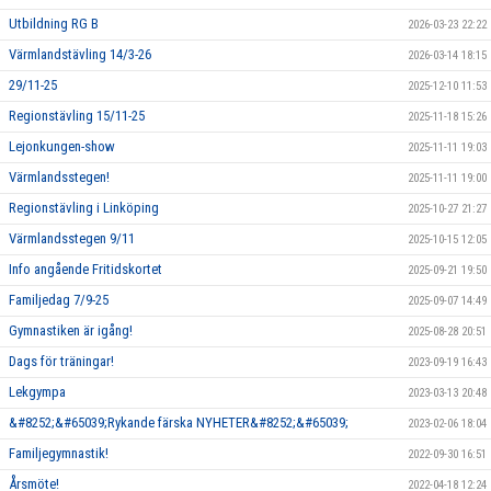
Utbildning RG B
2026-03-23 22:22
Värmlandstävling 14/3-26
2026-03-14 18:15
29/11-25
2025-12-10 11:53
Regionstävling 15/11-25
2025-11-18 15:26
Lejonkungen-show
2025-11-11 19:03
Värmlandsstegen!
2025-11-11 19:00
Regionstävling i Linköping
2025-10-27 21:27
Värmlandsstegen 9/11
2025-10-15 12:05
Info angående Fritidskortet
2025-09-21 19:50
Familjedag 7/9-25
2025-09-07 14:49
Gymnastiken är igång!
2025-08-28 20:51
Dags för träningar!
2023-09-19 16:43
Lekgympa
2023-03-13 20:48
&#8252;&#65039;Rykande färska NYHETER&#8252;&#65039;
2023-02-06 18:04
Familjegymnastik!
2022-09-30 16:51
Årsmöte!
2022-04-18 12:24