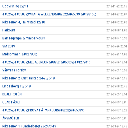
Uppvisning 29/11
2019-11-22 20:15
&#8252;&#65039;WHAT A WEEKEND&#8252;&#65039;&#128165;
2019-10-27 20:07
Riksserien 4, Halmstad 12/10
2019-10-12 20:00
Parkour!
2019-08-18 11:00
Bamsegympa & miniparkour!!
2019-08-14 10:30
SM 2019
2019-06-26 20:34
Midsommar! &#127800;
2019-06-21 14:03
&#8252;&#65039;MEDALJREGN&#8252;&#65039;&#127941;
2019-06-16 12:14
Våryran i Torsby!
2019-06-01 10:53
Riksserien 2 Kristianstad 24-25/5-19
2019-05-26 16:16
Lindesberg 18/5-19
2019-05-18 20:46
DEJETROFÉN
2019-05-05 18:14
GLAD PÅSK!
2019-04-19 18:01
&#8252;&#65039;PROVA PÅ PARKOUR&#8252;&#65039;
2019-04-17 18:28
ÅRSMÖTE!!
2019-04-13 10:01
Riksserien 1 i Lindesberg! 23-24/3-19
2019-03-24 12:46