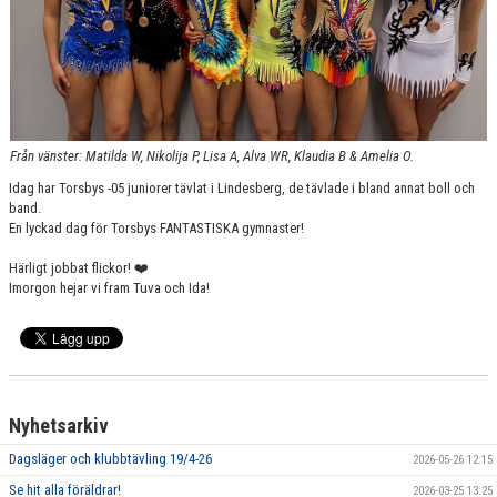
VÅRA GRUPPER/LEDARE
ANMÄLNINGAR
Från vänster: Matilda W, Nikolija P, Lisa A, Alva WR, Klaudia B & Amelia O.
Idag har Torsbys -05 juniorer tävlat i Lindesberg, de tävlade i bland annat boll och
band.
En lyckad dag för Torsbys FANTASTISKA gymnaster!
Härligt jobbat flickor! ❤️
Imorgon hejar vi fram Tuva och Ida!
Nyhetsarkiv
Dagsläger och klubbtävling 19/4-26
2026-05-26 12:15
Se hit alla föräldrar!
2026-03-25 13:25