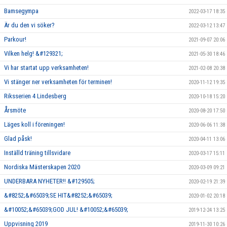
Bamsegympa
2022-03-17 18:35
Är du den vi söker?
2022-03-12 13:47
Parkour!
2021-09-07 20:06
Vilken helg! &#129321;
2021-05-30 18:46
Vi har startat upp verksamheten!
2021-02-08 20:38
Vi stänger ner verksamheten för terminen!
2020-11-12 19:35
Riksserien 4 Lindesberg
2020-10-18 15:20
Årsmöte
2020-08-20 17:50
Läges koll i föreningen!
2020-06-06 11:38
Glad påsk!
2020-04-11 13:06
Inställd träning tillsvidare
2020-03-17 15:11
Nordiska Mästerskapen 2020
2020-03-09 09:21
UNDERBARA NYHETER!! &#129505;
2020-02-19 21:39
&#8252;&#65039;SE HIT&#8252;&#65039;
2020-01-02 20:18
&#10052;&#65039;GOD JUL! &#10052;&#65039;
2019-12-24 13:25
Uppvisning 2019
2019-11-30 10:26