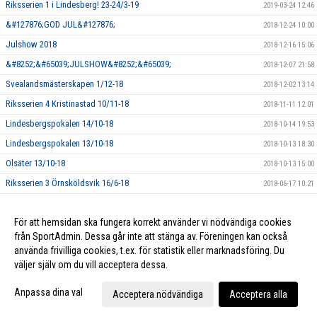
Riksserien 1 i Lindesberg! 23-24/3-19
2019-03-24 12:46
&#127876;GOD JUL&#127876;
2018-12-24 10:00
Julshow 2018
2018-12-16 15:06
&#8252;&#65039;JULSHOW&#8252;&#65039;
2018-12-07 21:58
Svealandsmästerskapen 1/12-18
2018-12-02 13:14
Riksserien 4 Kristinastad 10/11-18
2018-11-11 12:01
Lindesbergspokalen 14/10-18
2018-10-14 19:53
Lindesbergspokalen 13/10-18
2018-10-13 18:30
Olsäter 13/10-18
2018-10-13 15:00
Riksserien 3 Örnsköldsvik 16/6-18
2018-06-17 10:21
Lycka till Wilma!
2018-03-09 10:18
För att hemsidan ska fungera korrekt använder vi nödvändiga cookies
Profilkläder!
2018-03-09 10:17
från SportAdmin. Dessa går inte att stänga av. Föreningen kan också
använda frivilliga cookies, t.ex. för statistik eller marknadsföring. Du
väljer själv om du vill acceptera dessa.
Cookie-inställningar
Gå till Webbversion
Anpassa dina val
Acceptera nödvändiga
Acceptera alla