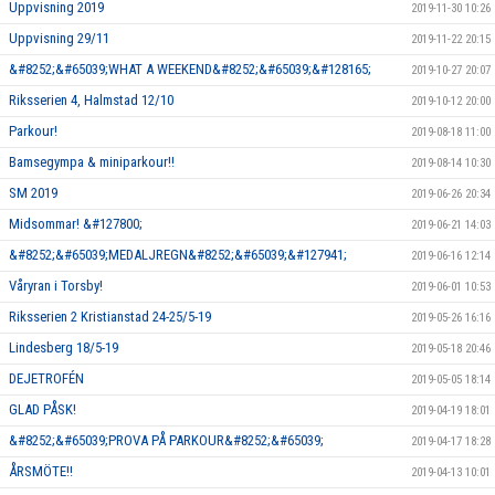
Uppvisning 2019
2019-11-30 10:26
Uppvisning 29/11
2019-11-22 20:15
&#8252;&#65039;WHAT A WEEKEND&#8252;&#65039;&#128165;
2019-10-27 20:07
Riksserien 4, Halmstad 12/10
2019-10-12 20:00
Parkour!
2019-08-18 11:00
Bamsegympa & miniparkour!!
2019-08-14 10:30
SM 2019
2019-06-26 20:34
Midsommar! &#127800;
2019-06-21 14:03
&#8252;&#65039;MEDALJREGN&#8252;&#65039;&#127941;
2019-06-16 12:14
Våryran i Torsby!
2019-06-01 10:53
Riksserien 2 Kristianstad 24-25/5-19
2019-05-26 16:16
Lindesberg 18/5-19
2019-05-18 20:46
DEJETROFÉN
2019-05-05 18:14
GLAD PÅSK!
2019-04-19 18:01
&#8252;&#65039;PROVA PÅ PARKOUR&#8252;&#65039;
2019-04-17 18:28
ÅRSMÖTE!!
2019-04-13 10:01