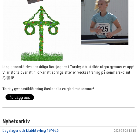
VÅRA GRUPPER/LEDARE
ANMÄLNINGAR
Idag genomfördes den årliga Borejoggen i Torsby, där ställde några gymnaster upp!
Vi är stolta över att ni orkar att springa efter en veckas träning på sommarskolan!
💪🏼🧡
Torsby gymnastikförening önskar alla en glad midsommar!
Nyhetsarkiv
Dagsläger och klubbtävling 19/4-26
2026-05-26 12:15