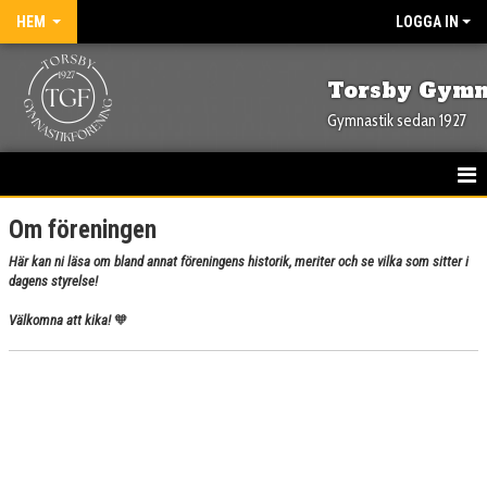
HEM
LOGGA IN
Torsby Gymn
Gymnastik sedan 1927
HEM
Om föreningen
Här kan ni läsa om bland annat föreningens historik, meriter och se vilka som sitter i
NYHETER
dagens styrelse!
OM FÖRENINGEN
Välkomna att kika!
🧡
STYRELSE
HISTORIK
MERITER