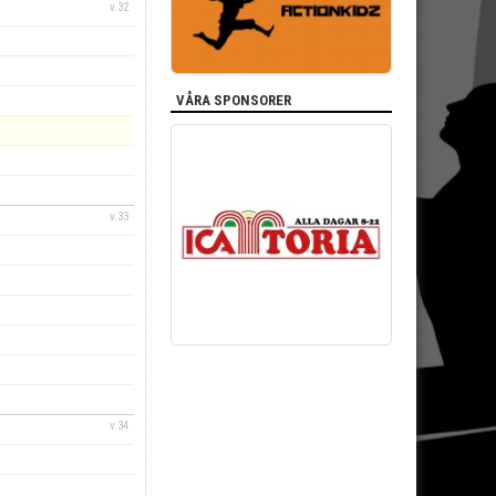
v.32
VÅRA SPONSORER
v.33
v.34