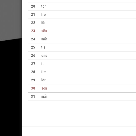
20
tor
21
fre
22
lör
23
sön
24
mån
25
tis
26
ons
27
tor
28
fre
29
lör
30
sön
31
mån