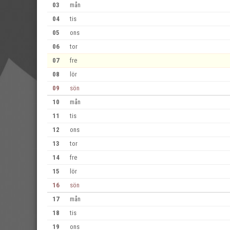
03
mån
04
tis
05
ons
06
tor
07
fre
08
lör
09
sön
10
mån
11
tis
12
ons
13
tor
14
fre
15
lör
16
sön
17
mån
18
tis
19
ons