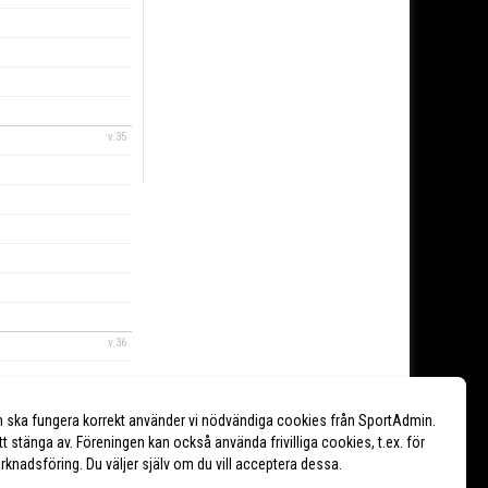
v.35
v.36
n ska fungera korrekt använder vi nödvändiga cookies från SportAdmin.
tt stänga av. Föreningen kan också använda frivilliga cookies, t.ex. för
marknadsföring. Du väljer själv om du vill acceptera dessa.