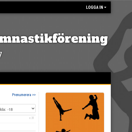
LOGGA IN
mnastikförening
7
Prenumerera >>
v.31