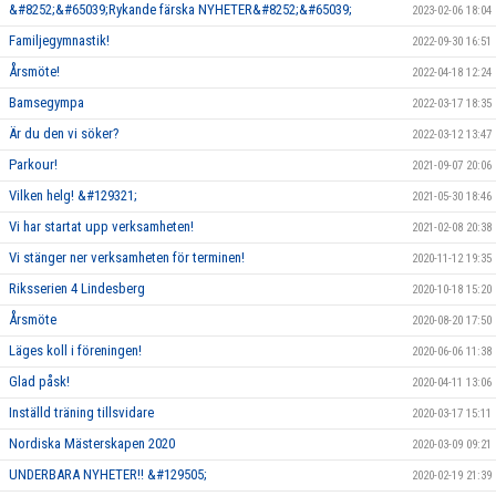
&#8252;&#65039;Rykande färska NYHETER&#8252;&#65039;
2023-02-06 18:04
Familjegymnastik!
2022-09-30 16:51
Årsmöte!
2022-04-18 12:24
Bamsegympa
2022-03-17 18:35
Är du den vi söker?
2022-03-12 13:47
Parkour!
2021-09-07 20:06
Vilken helg! &#129321;
2021-05-30 18:46
Vi har startat upp verksamheten!
2021-02-08 20:38
Vi stänger ner verksamheten för terminen!
2020-11-12 19:35
Riksserien 4 Lindesberg
2020-10-18 15:20
Årsmöte
2020-08-20 17:50
Läges koll i föreningen!
2020-06-06 11:38
Glad påsk!
2020-04-11 13:06
Inställd träning tillsvidare
2020-03-17 15:11
Nordiska Mästerskapen 2020
2020-03-09 09:21
UNDERBARA NYHETER!! &#129505;
2020-02-19 21:39