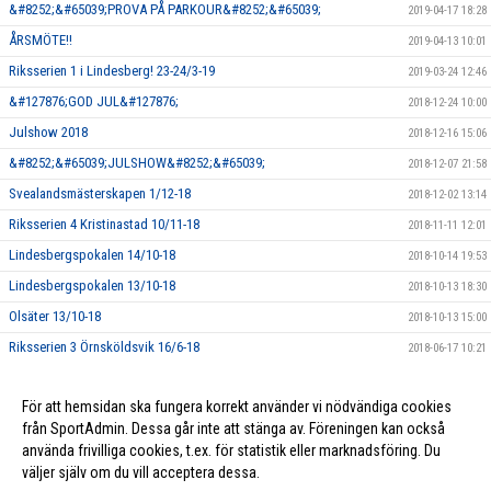
&#8252;&#65039;PROVA PÅ PARKOUR&#8252;&#65039;
2019-04-17 18:28
ÅRSMÖTE!!
2019-04-13 10:01
Riksserien 1 i Lindesberg! 23-24/3-19
2019-03-24 12:46
&#127876;GOD JUL&#127876;
2018-12-24 10:00
Julshow 2018
2018-12-16 15:06
&#8252;&#65039;JULSHOW&#8252;&#65039;
2018-12-07 21:58
Svealandsmästerskapen 1/12-18
2018-12-02 13:14
Riksserien 4 Kristinastad 10/11-18
2018-11-11 12:01
Lindesbergspokalen 14/10-18
2018-10-14 19:53
Lindesbergspokalen 13/10-18
2018-10-13 18:30
Olsäter 13/10-18
2018-10-13 15:00
Riksserien 3 Örnsköldsvik 16/6-18
2018-06-17 10:21
Lycka till Wilma!
2018-03-09 10:18
För att hemsidan ska fungera korrekt använder vi nödvändiga cookies
Profilkläder!
2018-03-09 10:17
från SportAdmin. Dessa går inte att stänga av. Föreningen kan också
använda frivilliga cookies, t.ex. för statistik eller marknadsföring. Du
väljer själv om du vill acceptera dessa.