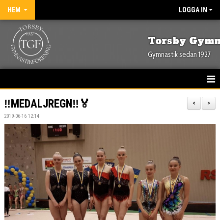
HEM
LOGGA IN
Torsby Gymn
Gymnastik sedan 1927
HEM
‼️MEDALJREGN‼️🏅
<
>
2019-06-16 12:14
NYHETER
OM FÖRENINGEN
KONTAKT
KALENDER
BILDGALLERI