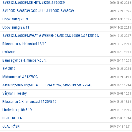
&#8252;&#65039;SE HIT&#8252;&#65039;
2020-01-02 20:18
&#10052;&#65039;GOD JUL! &#10052;&#65039;
2019-12-24 13:25
Uppvisning 2019
2019-11-30 10:26
Uppvisning 29/11
2019-11-22 20:15
&#8252;&#65039;WHAT A WEEKEND&#8252;&#65039;&#128165;
2019-10-27 20:07
Riksserien 4, Halmstad 12/10
2019-10-12 20:00
Parkour!
2019-08-18 11:00
Bamsegympa & miniparkour!!
2019-08-14 10:30
SM 2019
2019-06-26 20:34
Midsommar! &#127800;
2019-06-21 14:03
&#8252;&#65039;MEDALJREGN&#8252;&#65039;&#127941;
2019-06-16 12:14
Våryran i Torsby!
2019-06-01 10:53
Riksserien 2 Kristianstad 24-25/5-19
2019-05-26 16:16
Lindesberg 18/5-19
2019-05-18 20:46
DEJETROFÉN
2019-05-05 18:14
GLAD PÅSK!
2019-04-19 18:01