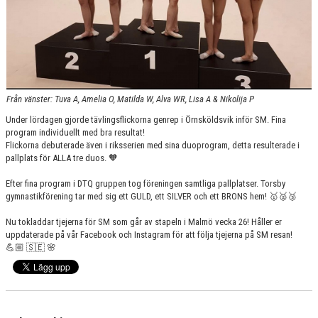
VÅRA GRUPPER/LEDARE
ANMÄLNINGAR
Från vänster: Tuva A, Amelia O, Matilda W, Alva WR, Lisa A & Nikolija P
Under lördagen gjorde tävlingsflickorna genrep i Örnsköldsvik inför SM. Fina
program individuellt med bra resultat!
Flickorna debuterade även i riksserien med sina duoprogram, detta resulterade i
pallplats för ALLA tre duos. 🧡
Efter fina program i DTQ gruppen tog föreningen samtliga pallplatser. Torsby
gymnastikförening tar med sig ett GULD, ett SILVER och ett BRONS hem! 🥇🥈🥉
Nu tokladdar tjejerna för SM som går av stapeln i Malmö vecka 26! Håller er
uppdaterade på vår Facebook och Instagram för att följa tjejerna på SM resan!
💪🏼 🇸🇪 🌸