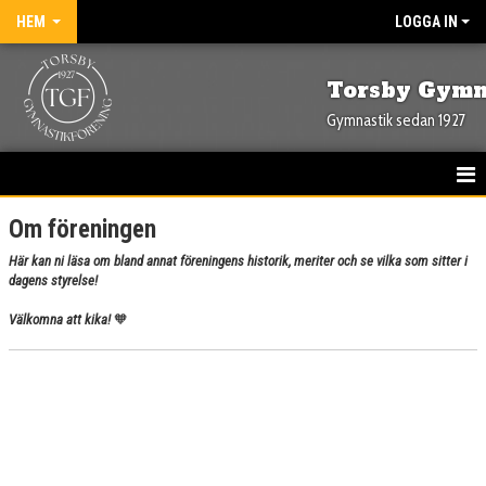
HEM
LOGGA IN
Torsby Gymn
Gymnastik sedan 1927
HEM
Om föreningen
Här kan ni läsa om bland annat föreningens historik, meriter och se vilka som sitter i
NYHETER
dagens styrelse!
OM FÖRENINGEN
Välkomna att kika!
🧡
STYRELSE
HISTORIK
MERITER