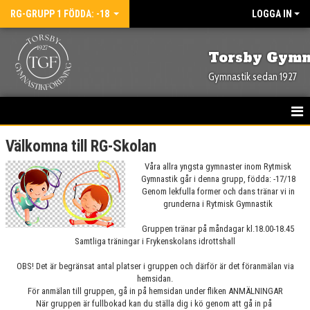
RG-GRUPP 1 FÖDDA: -18
LOGGA IN
Torsby Gymn
Gymnastik sedan 1927
HEM
Välkomna till RG-Skolan
Våra allra yngsta gymnaster inom Rytmisk
NYHETER
Gymnastik går i denna grupp, födda: -17/18
Genom lekfulla former och dans tränar vi in
DOKUMENT
grunderna i Rytmisk Gymnastik
BILDGALLERI
Gruppen tränar på måndagar kl.18.00-18.45
Samtliga träningar i Frykenskolans idrottshall
KALENDER
OBS! Det är begränsat antal platser i gruppen och därför är det föranmälan via
hemsidan.
För anmälan till gruppen, gå in på hemsidan under fliken ANMÄLNINGAR
När gruppen är fullbokad kan du ställa dig i kö genom att gå in på