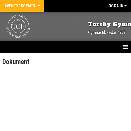
ÄVENTYRSGYMPA
LOGGA IN
Torsby Gymn
Gymnastik sedan 1927
HEM
Dokument
NYHETER
KALENDER
BILDGALLERI
DOKUMENT
KONTAKT