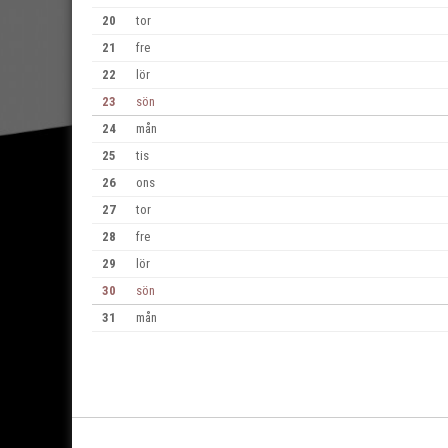
20
tor
21
fre
22
lör
23
sön
24
mån
25
tis
26
ons
27
tor
28
fre
29
lör
30
sön
31
mån