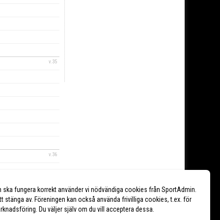
v.35
v.36
n ska fungera korrekt använder vi nödvändiga cookies från SportAdmin.
tt stänga av. Föreningen kan också använda frivilliga cookies, t.ex. för
marknadsföring. Du väljer själv om du vill acceptera dessa.