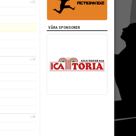
v.32
VÅRA SPONSORER
v.33
v.34