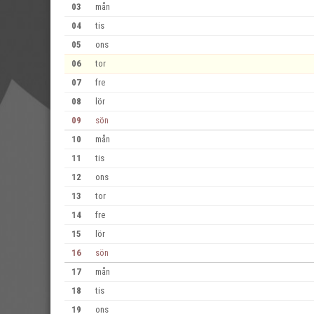
03
mån
04
tis
05
ons
06
tor
07
fre
08
lör
09
sön
10
mån
11
tis
12
ons
13
tor
14
fre
15
lör
16
sön
17
mån
18
tis
19
ons