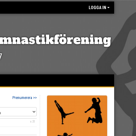
LOGGA IN
mnastikförening
7
Prenumerera >>
v.31