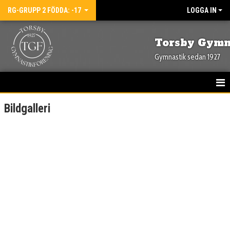
RG-GRUPP 2 FÖDDA: -17
LOGGA IN
Torsby Gymn
Gymnastik sedan 1927
HEM
Bildgalleri
NYHETER
KALENDER
BILDGALLERI
DOKUMENT