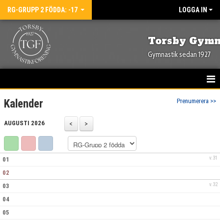
RG-GRUPP 2 FÖDDA: -17
LOGGA IN
Torsby Gymn
Gymnastik sedan 1927
HEM
Kalender
Prenumerera >>
NYHETER
AUGUSTI 2026
KALENDER
v.31
01
BILDGALLERI
02
DOKUMENT
v.32
03
04
05