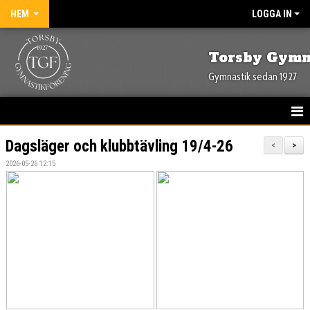
HEM
LOGGA IN
Torsby Gymn
Gymnastik sedan 1927
HEM
Dagsläger och klubbtävling 19/4-26
<
>
2026-05-26 12:15
NYHETER
OM FÖRENINGEN
KONTAKT
KALENDER
BILDGALLERI