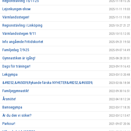
Regionstävling 15/11-25
2025-11-18 15:26
Lejonkungen-show
2025-11-11 19:03
Värmlandsstegen!
2025-11-11 19:00
Regionstävling i Linköping
2025-10-27 21:27
Värmlandsstegen 9/11
2025-10-15 12:05
Info angående Fritidskortet
2025-09-21 19:50
Familjedag 7/9-25
2025-09-07 14:49
Gymnastiken är igång!
2025-08-28 20:51
Dags för träningar!
2023-09-19 16:43
Lekgympa
2023-03-13 20:48
&#8252;&#65039;Rykande färska NYHETER&#8252;&#65039;
2023-02-06 18:04
Familjegymnastik!
2022-09-30 16:51
Årsmöte!
2022-04-18 12:24
Bamsegympa
2022-03-17 18:35
Är du den vi söker?
2022-03-12 13:47
Parkour!
2021-09-07 20:06