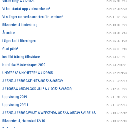
Vilken helg! &#129321;
2021-05-30 18:46
Vi har startat upp verksamheten!
2021-02-08 20:38
Vi stänger ner verksamheten för terminen!
2020-11-12 19:35
Riksserien 4 Lindesberg
2020-10-18 15:20
Årsmöte
2020-08-20 17:50
Läges koll i föreningen!
2020-06-06 11:38
Glad påsk!
2020-04-11 13:06
Inställd träning tillsvidare
2020-03-17 15:11
Nordiska Mästerskapen 2020
2020-03-09 09:21
UNDERBARA NYHETER!! &#129505;
2020-02-19 21:39
&#8252;&#65039;SE HIT&#8252;&#65039;
2020-01-02 20:18
&#10052;&#65039;GOD JUL! &#10052;&#65039;
2019-12-24 13:25
Uppvisning 2019
2019-11-30 10:26
Uppvisning 29/11
2019-11-22 20:15
&#8252;&#65039;WHAT A WEEKEND&#8252;&#65039;&#128165;
2019-10-27 20:07
Riksserien 4, Halmstad 12/10
2019-10-12 20:00