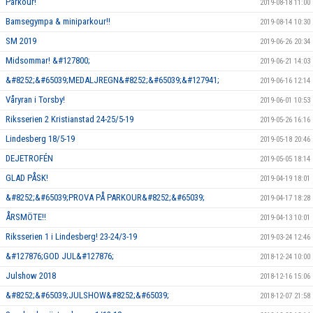
Parkour!
2019-08-18 11:00
Bamsegympa & miniparkour!!
2019-08-14 10:30
SM 2019
2019-06-26 20:34
Midsommar! &#127800;
2019-06-21 14:03
&#8252;&#65039;MEDALJREGN&#8252;&#65039;&#127941;
2019-06-16 12:14
Våryran i Torsby!
2019-06-01 10:53
Riksserien 2 Kristianstad 24-25/5-19
2019-05-26 16:16
Lindesberg 18/5-19
2019-05-18 20:46
DEJETROFÉN
2019-05-05 18:14
GLAD PÅSK!
2019-04-19 18:01
&#8252;&#65039;PROVA PÅ PARKOUR&#8252;&#65039;
2019-04-17 18:28
ÅRSMÖTE!!
2019-04-13 10:01
Riksserien 1 i Lindesberg! 23-24/3-19
2019-03-24 12:46
&#127876;GOD JUL&#127876;
2018-12-24 10:00
Julshow 2018
2018-12-16 15:06
&#8252;&#65039;JULSHOW&#8252;&#65039;
2018-12-07 21:58