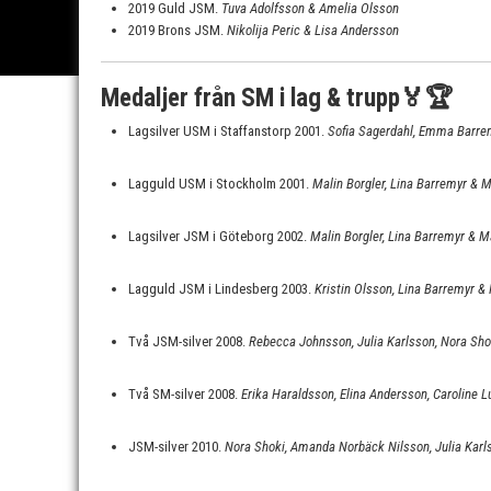
2019 Guld JSM.
Tuva Adolfsson & Amelia Olsson
2019 Brons JSM.
Nikolija Peric & Lisa Andersson
Medaljer från SM i lag & trupp🏅🏆
Lagsilver USM i Staffanstorp 2001.
Sofia Sagerdahl, Emma Barrem
Lagguld USM i Stockholm 2001.
Malin Borgler, Lina Barremyr & 
Lagsilver JSM i Göteborg 2002.
Malin Borgler, Lina Barremyr & 
Lagguld JSM i Lindesberg 2003.
Kristin Olsson, Lina Barremyr &
Två JSM-silver 2008.
Rebecca Johnsson, Julia Karlsson, Nora Sh
Två SM-silver 2008.
Erika Haraldsson, Elina Andersson, Caroline Lu
JSM-silver 2010.
Nora Shoki, Amanda Norbäck Nilsson, Julia Karl