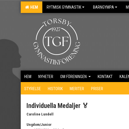
HEM
RYTMISK GYMNASTIK
BARNGYMPA
M
HEM
NYHETER
OM FÖRENINGEN
KONTAKT
KALE
STYRELSE
HISTORIK
MERITER
PRISER
Individuella Medaljer 🏅
Caroline Lundell
Ungdom/Junior