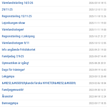
Värmlandstävling 14/3-26
2026-03-14 18:15
29/11-25
2025-12-10 11:53
Regionstävling 15/11-25
2025-11-18 15:26
Lejonkungen-show
2025-11-11 19:03
Värmlandsstegen!
2025-11-11 19:00
Regionstävling i Linköping
2025-10-27 21:27
Värmlandsstegen 9/11
2025-10-15 12:05
Info angående Fritidskortet
2025-09-21 19:50
Familjedag 7/9-25
2025-09-07 14:49
Gymnastiken är igång!
2025-08-28 20:51
Dags för träningar!
2023-09-19 16:43
Lekgympa
2023-03-13 20:48
&#8252;&#65039;Rykande färska NYHETER&#8252;&#65039;
2023-02-06 18:04
Familjegymnastik!
2022-09-30 16:51
Årsmöte!
2022-04-18 12:24
Bamsegympa
2022-03-17 18:35