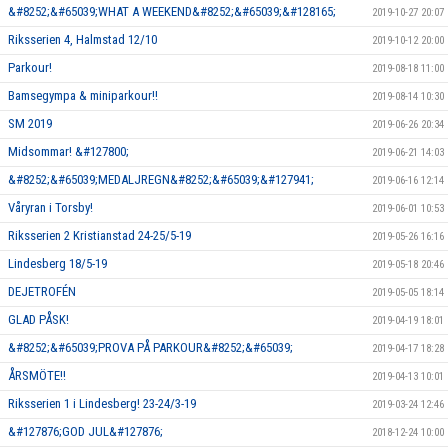
&#8252;&#65039;WHAT A WEEKEND&#8252;&#65039;&#128165;
2019-10-27 20:07
Riksserien 4, Halmstad 12/10
2019-10-12 20:00
Parkour!
2019-08-18 11:00
Bamsegympa & miniparkour!!
2019-08-14 10:30
SM 2019
2019-06-26 20:34
Midsommar! &#127800;
2019-06-21 14:03
&#8252;&#65039;MEDALJREGN&#8252;&#65039;&#127941;
2019-06-16 12:14
Våryran i Torsby!
2019-06-01 10:53
Riksserien 2 Kristianstad 24-25/5-19
2019-05-26 16:16
Lindesberg 18/5-19
2019-05-18 20:46
DEJETROFÉN
2019-05-05 18:14
GLAD PÅSK!
2019-04-19 18:01
&#8252;&#65039;PROVA PÅ PARKOUR&#8252;&#65039;
2019-04-17 18:28
ÅRSMÖTE!!
2019-04-13 10:01
Riksserien 1 i Lindesberg! 23-24/3-19
2019-03-24 12:46
&#127876;GOD JUL&#127876;
2018-12-24 10:00