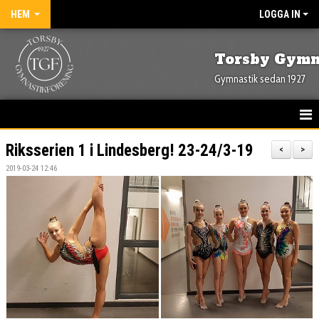
HEM
LOGGA IN
Torsby Gymn
Gymnastik sedan 1927
HEM
Riksserien 1 i Lindesberg! 23-24/3-19
<
>
2019-03-24 12:46
NYHETER
OM FÖRENINGEN
KONTAKT
KALENDER
BILDGALLERI