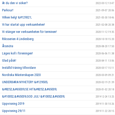
Är du den vi söker?
2022-03-12 13:47
Parkour!
2021-09-07 20:06
Vilken helg! &#129321;
2021-05-30 18:46
Vi har startat upp verksamheten!
2021-02-08 20:38
Vi stänger ner verksamheten för terminen!
2020-11-12 19:35
Riksserien 4 Lindesberg
2020-10-18 15:20
Årsmöte
2020-08-20 17:50
Läges koll i föreningen!
2020-06-06 11:38
Glad påsk!
2020-04-11 13:06
Inställd träning tillsvidare
2020-03-17 15:11
Nordiska Mästerskapen 2020
2020-03-09 09:21
UNDERBARA NYHETER!! &#129505;
2020-02-19 21:39
&#8252;&#65039;SE HIT&#8252;&#65039;
2020-01-02 20:18
&#10052;&#65039;GOD JUL! &#10052;&#65039;
2019-12-24 13:25
Uppvisning 2019
2019-11-30 10:26
Uppvisning 29/11
2019-11-22 20:15