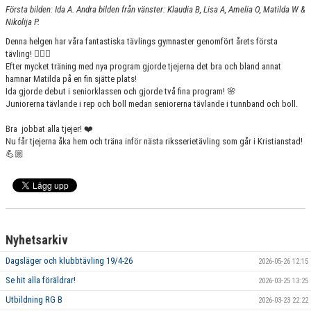
VÅRA GRUPPER/LEDARE
Första bilden: Ida A. Andra bilden från vänster: Klaudia B, Lisa A, Amelia O, Matilda W &
Nikolija P.
ANMÄLNINGAR
Denna helgen har våra fantastiska tävlings gymnaster genomfört årets första
tävling! 🤸🏽‍♀️
Efter mycket träning med nya program gjorde tjejerna det bra och bland annat
hamnar Matilda på en fin sjätte plats!
Ida gjorde debut i seniorklassen och gjorde två fina program! 🌸
Juniorerna tävlande i rep och boll medan seniorerna tävlande i tunnband och boll.
Bra jobbat alla tjejer! ❤️
Nu får tjejerna åka hem och träna inför nästa riksserietävling som går i Kristianstad!
💪🏼
Nyhetsarkiv
Dagsläger och klubbtävling 19/4-26
2026-05-26 12:15
Se hit alla föräldrar!
2026-03-25 13:25
Utbildning RG B
2026-03-23 22:22