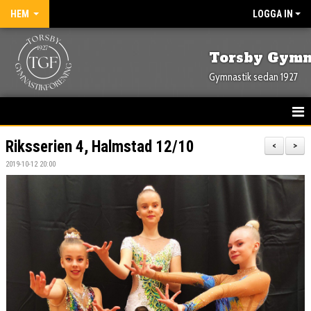
HEM
LOGGA IN
Torsby Gymn
Gymnastik sedan 1927
HEM
Riksserien 4, Halmstad 12/10
<
>
2019-10-12 20:00
NYHETER
OM FÖRENINGEN
KONTAKT
KALENDER
BILDGALLERI