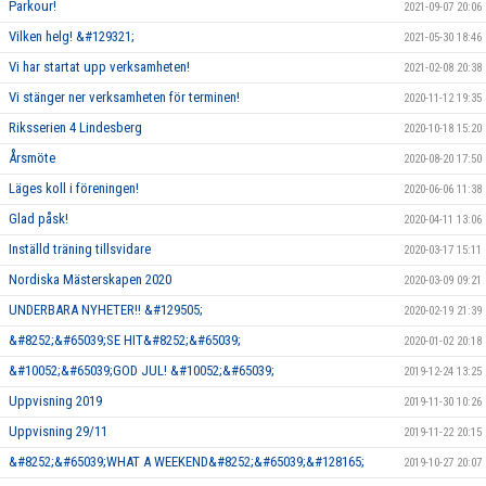
Parkour!
2021-09-07 20:06
Vilken helg! &#129321;
2021-05-30 18:46
Vi har startat upp verksamheten!
2021-02-08 20:38
Vi stänger ner verksamheten för terminen!
2020-11-12 19:35
Riksserien 4 Lindesberg
2020-10-18 15:20
Årsmöte
2020-08-20 17:50
Läges koll i föreningen!
2020-06-06 11:38
Glad påsk!
2020-04-11 13:06
Inställd träning tillsvidare
2020-03-17 15:11
Nordiska Mästerskapen 2020
2020-03-09 09:21
UNDERBARA NYHETER!! &#129505;
2020-02-19 21:39
&#8252;&#65039;SE HIT&#8252;&#65039;
2020-01-02 20:18
&#10052;&#65039;GOD JUL! &#10052;&#65039;
2019-12-24 13:25
Uppvisning 2019
2019-11-30 10:26
Uppvisning 29/11
2019-11-22 20:15
&#8252;&#65039;WHAT A WEEKEND&#8252;&#65039;&#128165;
2019-10-27 20:07