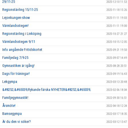
29/11-25
2025-12-10 11:53
Regionstävling 15/11-25
2025-11-18 15:26
Lejonkungen-show
2025-11-11 19:03
Värmlandsstegen!
2025-11-11 19:00
Regionstävling i Linköping
2025-10-27 21:27
Värmlandsstegen 9/11
2025-10-15 12:05
Info angående Fritidskortet
2025-09-21 19:50
Familjedag 7/9-25
2025-09-07 14:49
Gymnastiken är igång!
2025-08-28 20:51
Dags för träningar!
2023-09-19 16:43
Lekgympa
2023-03-13 20:48
&#8252;&#65039;Rykande färska NYHETER&#8252;&#65039;
2023-02-06 18:04
Familjegymnastik!
2022-09-30 16:51
Årsmöte!
2022-04-18 12:24
Bamsegympa
2022-03-17 18:35
Är du den vi söker?
2022-03-12 13:47