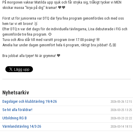
På morgonen vaknar Matilda upp sjuk och får stryka sig, tråkigt tycker vi MEN
skickar massa ”krya på dig” kramar! 🧡🧡
Först ut för juniorerna var DTQ där fyra fina program genomfördes och med oss
hem tar vi ett brons! 🥉
Efter DTQ:n var det dags för de individuella tävlingarna, Lisa debuterade i FIG och
genomförde tre fina program. 🌻
Tuva och Alva slår till med varsitt program över 17.00 poäng! 🌸
Amelia har under dagen genomfört hela 6 program, riktigt bra jobbat! 💪🏼
Bra jobbat alla tjejer! Ni är grymma! 🧡
Nyhetsarkiv
Dagsläger och klubbtävling 19/4-26
2026-05-26 12:15
Se hit alla föräldrar!
2026-03-25 13:25
Utbildning RG B
2026-03-23 22:22
Värmlandstävling 14/3-26
2026-03-14 18:15