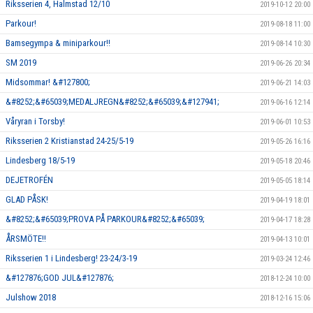
Riksserien 4, Halmstad 12/10
2019-10-12 20:00
Parkour!
2019-08-18 11:00
Bamsegympa & miniparkour!!
2019-08-14 10:30
SM 2019
2019-06-26 20:34
Midsommar! &#127800;
2019-06-21 14:03
&#8252;&#65039;MEDALJREGN&#8252;&#65039;&#127941;
2019-06-16 12:14
Våryran i Torsby!
2019-06-01 10:53
Riksserien 2 Kristianstad 24-25/5-19
2019-05-26 16:16
Lindesberg 18/5-19
2019-05-18 20:46
DEJETROFÉN
2019-05-05 18:14
GLAD PÅSK!
2019-04-19 18:01
&#8252;&#65039;PROVA PÅ PARKOUR&#8252;&#65039;
2019-04-17 18:28
ÅRSMÖTE!!
2019-04-13 10:01
Riksserien 1 i Lindesberg! 23-24/3-19
2019-03-24 12:46
&#127876;GOD JUL&#127876;
2018-12-24 10:00
Julshow 2018
2018-12-16 15:06