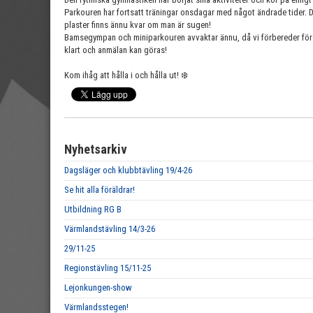
Parkouren har fortsatt träningar onsdagar med något ändrade tider. 
plaster finns ännu kvar om man är sugen!
Bamsegympan och miniparkouren avvaktar ännu, då vi förbereder för t
klart och anmälan kan göras!
Kom ihåg att hålla i och hålla ut! ❄️
Nyhetsarkiv
Dagsläger och klubbtävling 19/4-26
Se hit alla föräldrar!
Utbildning RG B
Värmlandstävling 14/3-26
29/11-25
Regionstävling 15/11-25
Lejonkungen-show
Värmlandsstegen!