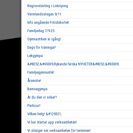
Regionstävling i Linköping
Värmlandsstegen 9/11
Info angående Fritidskortet
Familjedag 7/9-25
Gymnastiken är igång!
Dags för träningar!
Lekgympa
&#8252;&#65039;Rykande färska NYHETER&#8252;&#65039;
Familjegymnastik!
Årsmöte!
Bamsegympa
Är du den vi söker?
Parkour!
Vilken helg! &#129321;
Vi har startat upp verksamheten!
Vi stänger ner verksamheten för terminen!