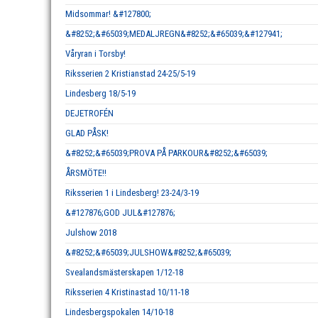
Midsommar! &#127800;
&#8252;&#65039;MEDALJREGN&#8252;&#65039;&#127941;
Våryran i Torsby!
Riksserien 2 Kristianstad 24-25/5-19
Lindesberg 18/5-19
DEJETROFÉN
GLAD PÅSK!
&#8252;&#65039;PROVA PÅ PARKOUR&#8252;&#65039;
ÅRSMÖTE!!
Riksserien 1 i Lindesberg! 23-24/3-19
&#127876;GOD JUL&#127876;
Julshow 2018
&#8252;&#65039;JULSHOW&#8252;&#65039;
Svealandsmästerskapen 1/12-18
Riksserien 4 Kristinastad 10/11-18
Lindesbergspokalen 14/10-18