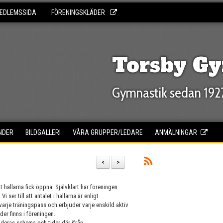
EDLEMSSIDA
FÖRENINGSKLÄDER
Torsby Gy
Gymnastik sedan 192
NDER
BILDGALLERI
VÅRA GRUPPER/LEDARE
ANMÄLNINGAR
<
>
 hallarna fick öppna. Självklart har föreningen
 ser till att antalet i hallarna är enligt
varje träningspass och erbjuder varje enskild aktiv
rder finns i föreningen.
t deras schema och tider där ifrån.