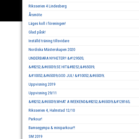
Riksserien 4 Lindesberg
Årsmöte
Läges koll i föreningen!
Glad påsk!
Inställd träning tillsvidare
Nordiska Mästerskapen 2020
UNDERBARA NYHETER!! &#129505;
&#8252;&#65039;SE HIT&#8252;&#65039;
&#10052;&#65039;GOD JUL! &#10052;&#65039;
Uppvisning 2019
Uppvisning 29/11
&#8252;&#65039;WHAT A WEEKEND&#8252;&#65039;&#128165;
Riksserien 4, Halmstad 12/10
Parkour!
Bamsegympa & miniparkour!!
SM 2019