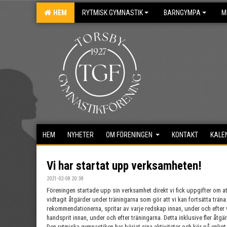
HEM
RYTMISK GYMNASTIK
BARNGYMPA
M
HEM
NYHETER
OM FÖRENINGEN
KONTAKT
KALE
Vi har startat upp verksamheten!
2021-02-08 20:38
Föreningen startade upp sin verksamhet direkt vi fick uppgifter om att
vidtagit åtgärder under träningarna som gör att vi kan fortsätta träna. Vi
rekommendationerna, spritar av varje redskap innan, under och efter 
handsprit innan, under och efter träningarna. Detta inklusive fler åtgä
Den rytmiska gymnastiken har börjat sina aktiviteter och kör på enlig