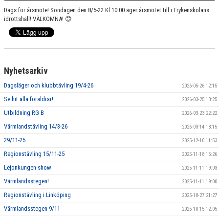
Dags för årsmöte! Söndagen den 8/5-22 Kl.10.00 äger årsmötet till i Frykenskolans
idrottshall! VÄLKOMNA! 😊
Nyhetsarkiv
Dagsläger och klubbtävling 19/4-26
2026-05-26 12:15
Se hit alla föräldrar!
2026-03-25 13:25
Utbildning RG B
2026-03-23 22:22
Värmlandstävling 14/3-26
2026-03-14 18:15
29/11-25
2025-12-10 11:53
Regionstävling 15/11-25
2025-11-18 15:26
Lejonkungen-show
2025-11-11 19:03
Värmlandsstegen!
2025-11-11 19:00
Regionstävling i Linköping
2025-10-27 21:27
Värmlandsstegen 9/11
2025-10-15 12:05