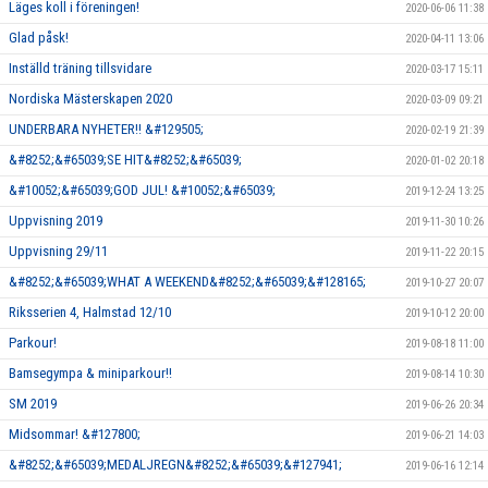
Läges koll i föreningen!
2020-06-06 11:38
Glad påsk!
2020-04-11 13:06
Inställd träning tillsvidare
2020-03-17 15:11
Nordiska Mästerskapen 2020
2020-03-09 09:21
UNDERBARA NYHETER!! &#129505;
2020-02-19 21:39
&#8252;&#65039;SE HIT&#8252;&#65039;
2020-01-02 20:18
&#10052;&#65039;GOD JUL! &#10052;&#65039;
2019-12-24 13:25
Uppvisning 2019
2019-11-30 10:26
Uppvisning 29/11
2019-11-22 20:15
&#8252;&#65039;WHAT A WEEKEND&#8252;&#65039;&#128165;
2019-10-27 20:07
Riksserien 4, Halmstad 12/10
2019-10-12 20:00
Parkour!
2019-08-18 11:00
Bamsegympa & miniparkour!!
2019-08-14 10:30
SM 2019
2019-06-26 20:34
Midsommar! &#127800;
2019-06-21 14:03
&#8252;&#65039;MEDALJREGN&#8252;&#65039;&#127941;
2019-06-16 12:14