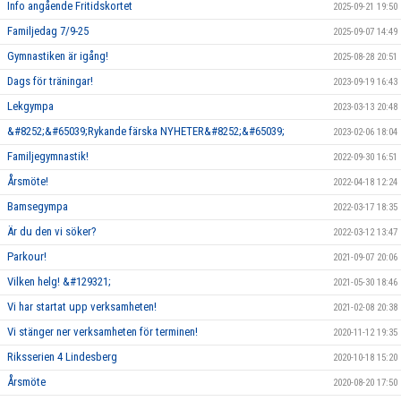
Info angående Fritidskortet
2025-09-21 19:50
Familjedag 7/9-25
2025-09-07 14:49
Gymnastiken är igång!
2025-08-28 20:51
Dags för träningar!
2023-09-19 16:43
Lekgympa
2023-03-13 20:48
&#8252;&#65039;Rykande färska NYHETER&#8252;&#65039;
2023-02-06 18:04
Familjegymnastik!
2022-09-30 16:51
Årsmöte!
2022-04-18 12:24
Bamsegympa
2022-03-17 18:35
Är du den vi söker?
2022-03-12 13:47
Parkour!
2021-09-07 20:06
Vilken helg! &#129321;
2021-05-30 18:46
Vi har startat upp verksamheten!
2021-02-08 20:38
Vi stänger ner verksamheten för terminen!
2020-11-12 19:35
Riksserien 4 Lindesberg
2020-10-18 15:20
Årsmöte
2020-08-20 17:50