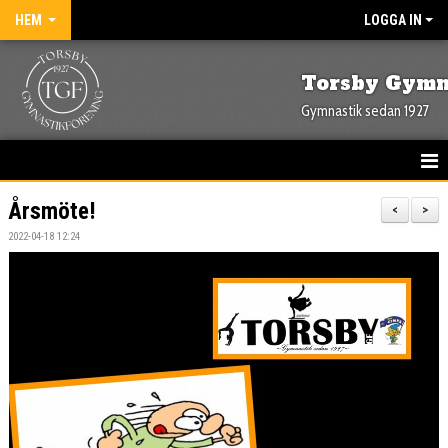
HEM
LOGGA IN
Torsby Gymn
Gymnastik sedan 1927
HEM
Årsmöte!
<
>
2022-04-18 12:24
NYHETER
OM FÖRENINGEN
KONTAKT
KALENDER
BILDGALLERI