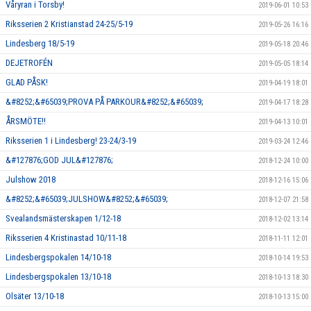
Våryran i Torsby!
2019-06-01 10:53
Riksserien 2 Kristianstad 24-25/5-19
2019-05-26 16:16
Lindesberg 18/5-19
2019-05-18 20:46
DEJETROFÉN
2019-05-05 18:14
GLAD PÅSK!
2019-04-19 18:01
&#8252;&#65039;PROVA PÅ PARKOUR&#8252;&#65039;
2019-04-17 18:28
ÅRSMÖTE!!
2019-04-13 10:01
Riksserien 1 i Lindesberg! 23-24/3-19
2019-03-24 12:46
&#127876;GOD JUL&#127876;
2018-12-24 10:00
Julshow 2018
2018-12-16 15:06
&#8252;&#65039;JULSHOW&#8252;&#65039;
2018-12-07 21:58
Svealandsmästerskapen 1/12-18
2018-12-02 13:14
Riksserien 4 Kristinastad 10/11-18
2018-11-11 12:01
Lindesbergspokalen 14/10-18
2018-10-14 19:53
Lindesbergspokalen 13/10-18
2018-10-13 18:30
Olsäter 13/10-18
2018-10-13 15:00