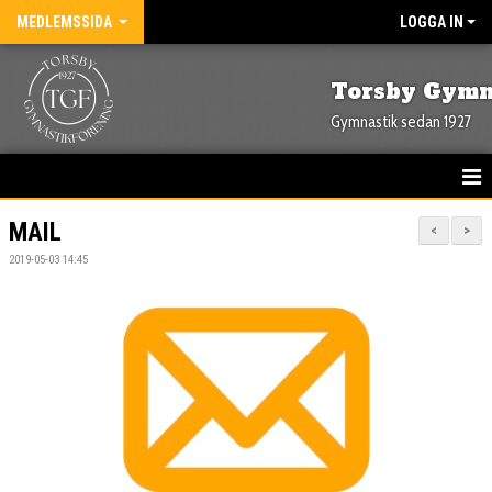
MEDLEMSSIDA
LOGGA IN
Torsby Gymn
Gymnastik sedan 1927
HEM
MAIL
<
>
2019-05-03 14:45
NYHETER