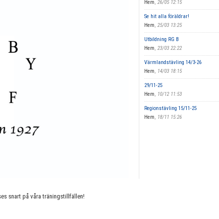
Hem
,
26/05 12:15
Se hit alla föräldrar!
Hem
,
25/03 13:25
Utbildning RG B
Hem
,
23/03 22:22
Värmlandstävling 14/3-26
Hem
,
14/03 18:15
29/11-25
Hem
,
10/12 11:53
Regionstävling 15/11-25
Hem
,
18/11 15:26
s snart på våra träningstillfällen!