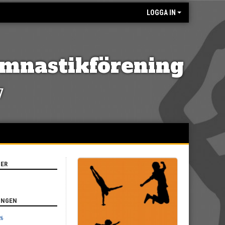
LOGGA IN
mnastikförening
7
TER
INGEN
26